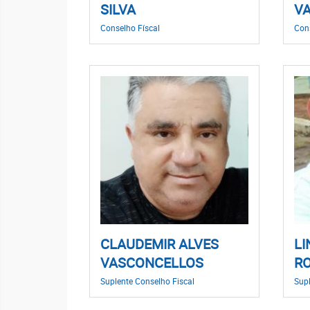
SILVA
V
Conselho Físcal
Cons
CLAUDEMIR ALVES
LI
VASCONCELLOS
R
Suplente Conselho Fiscal
Supl