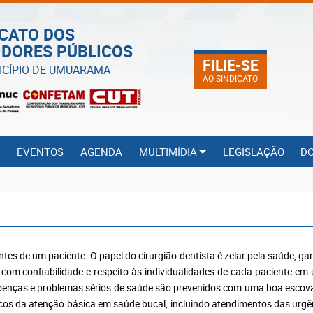
ICATO DOS
IDORES PÚBLICOS
FILIE-SE
ICÍPIO DE UMUARAMA
AO SINDICATO
S
EVENTOS
AGENDA
MULTIMÍDIA
LEGISLAÇÃO
D
 paciente. O papel do cirurgião-dentista é zelar pela saúde, garant
om confiabilidade e respeito às individualidades de cada paciente em 
doenças e problemas sérios de saúde são prevenidos com uma boa esco
icos da atenção básica em saúde bucal, incluindo atendimentos das urgê