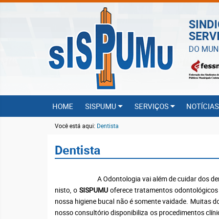
SIND
SERV
DO MUN
HOME
SISPUMU
SERVIÇOS
NOTÍCIA
Você está aqui:
Dentista
Dentista
A Odontologia vai além de cuidar dos dentes de um
nisto, o
SISPUMU
oferece tratamentos odontológicos c
nossa higiene bucal não é somente vaidade. Muitas 
nosso consultório disponibiliza os procedimentos clín