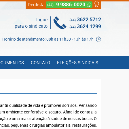
9 9886-0020
Dentista
(44)
3622 5712
Ligue
(44)
para o sindicato
3624 1299
(44)
Horário de atendimento: 08h às 11h30 - 13h às 17h
OCUMENTOS
CONTATO
ELEIÇÕES SINDICAIS
ir qualidade de vida e promover sorrisos. Pensando
um ambiente confortável e seguro. Afinal de contas, a
vação e uma maior atenção à saúde de nossas bocas.O
ncias, pequenas cirurgias ambulatoriais, restaurações,